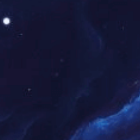
在数字化和全球化浪潮的推动下，体育产业的全球布局正
加速进行。首先，国际体育赛事和跨国体育品牌的合作愈
发密切。大型体育赛事如世界杯、奥运会和各种国际俱乐
部赛事，已不再是单一国家或地区的“盛宴”，而是全球范
围内的体育文化交流平台。体育产业企业通过这一平台拓
展国际市场，实现品牌全球化。以中国市场为例，越来越
多的世界顶级体育品牌将目光投向中国，借助中国庞大的
消费者市场拓展业务。
全球化布局还体现在体育企业的跨境并购和投资上。许多
跨国体育公司通过并购其他国家的体育俱乐部或品牌，加
速其在全球范围的业务拓展。比如
mk体育官网
，欧洲顶级
足球俱乐部通过收购亚洲、南美等地区的足球俱乐部，不
仅提升了其品牌的国际影响力，也进一步巩固了其在全球
体育市场中的话语权。
随着全球体育市场的不断发展，国际化的体育人才交流和
管理也变得愈加频繁。许多国家的体育产业人才纷纷走向
国际化道路，带动了体育管理理念和运营模式的国际化。