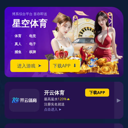
案例中心
快船队全新崛起探索：从核
心阵容到未来战术布局的全
面解析
2025-12-20
快船队作为NBA西部的顶尖球队之一，近年来经历了多次
阵容调整与战术革新，逐步走向崛起，展现出强大的竞争