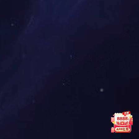
此外，随着新一代球员的加入，快船队可能会在战术上进
行更多创新，例如更多运用数据分析和科技手段来优化战
术决策。如何平衡进攻与防守、老将与年轻球员之间的关
系，将是快船队未来需要深思熟虑的重要问题。快船队的
战术革新将在未来几年内不断演化，如何应对竞争日益激
烈的西部赛区，将成为他们能否突破困境、争取总冠军的
关键。
总结：
快船队的崛起不仅仅是依靠单一的球员表现，而是团队整
体实力的提升，尤其是在核心阵容、战术体系、防守端和
未来发展规划上的全方位布局。乔治与伦纳德的双核结构
无疑是球队崛起的核心动力，而围绕这两位球员的战术调
整和深度补强，使得快船在竞争激烈的西部赛区中占据一
席之地。
展望未来，快船队将面临阵容老化与新星崛起的双重挑
战，但从目前的阵容深度和战术多样性来看，快船队有着
强大的竞争力。随着战术的不断创新与核心球员的稳定发
挥，快船队有望在未来的赛季中争夺更高的荣誉，甚至实