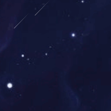
队，快船注重通过高强度的盯人防守和切换防守来限制对
手的进攻。伦纳德和乔治是球队防守体系的核心，二人在
防守端的顶级表现往往能够在关键时刻为快船队赢得宝贵
的分数。此外，快船队的快速反击和高压防守也让他们在
面对快速进攻型球队时具有优势。
3、防守端的关键变化与提升
快船队近几年在防守端的提升，尤其是在内线防守和一对
一防守上，成为了球队崛起的重要因素之一。科怀·伦纳德
和保罗·乔治两名球员的防守能力无疑是球队防守体系的核
心。伦纳德的压迫性防守和乔治的灵活性，使得快船队在
外线防守时拥有极大的优势。此外，祖巴茨在内线的封盖
和篮板保护也是快船防守端的一大亮点。
快船队还在防守策略上进行了一些创新，采用更多的换防
和双人包夹战术，尤其是在季后赛中，面对对方的核心球
员时，快船队能够及
mk体育
时调整防守策略，通过高压防
守减少对方的进攻空间。泰伦·卢的防守战术布置，使得快
船队能够在面对不同风格的对手时灵活应变。